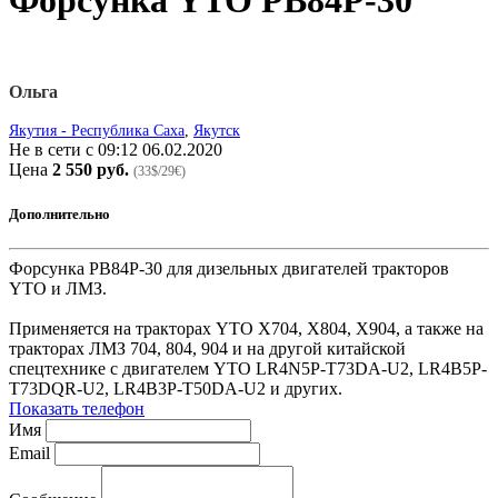
Форсунка YTO PB84P-30
Ольга
Якутия - Республика Саха
,
Якутск
Не в сети с 09:12 06.02.2020
Цена
2 550 руб.
(33$/29€)
Дополнительно
Форсунка PB84P-30 для дизельных двигателей тракторов
YTO и ЛМЗ.
Применяется на тракторах YTO X704, X804, X904, а также на
тракторах ЛМЗ 704, 804, 904 и на другой китайской
спецтехнике с двигателем YTO LR4N5P-T73DA-U2, LR4B5P-
T73DQR-U2, LR4B3P-T50DA-U2 и других.
Показать телефон
Имя
Email