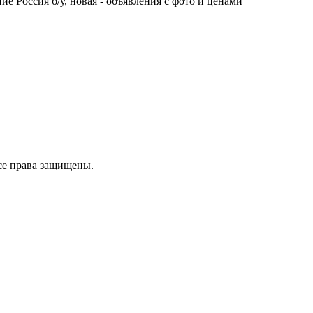
е Россия б/у, новая - объявления с фото и ценами
се права защищены.